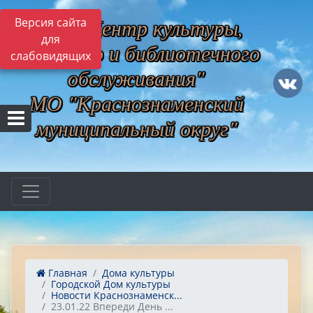
МБУ "Центр культуры,
Версия сайта
для
музейного и библиотечного
слабовидящих
обслуживания"
МО "Краснознаменский
муниципальный округ"
Главная
Дома культуры
Городской Дом культуры
Новости Краснознаменск...
23.01.22 Впереди День ...