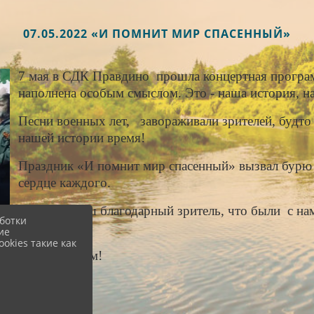
07.05.2022 «И ПОМНИТ МИР СПАСЕННЫЙ»
7 мая в СДК Правдино прошла концертная програ
наполнена особым смыслом. Это - наша история, 
Песни военных лет, завораживали зрителей, будто 
нашей истории время!
Праздник «И помнит мир спасенный» вызвал бурю э
сердце каждого.
Спасибо, наш благодарный зритель, что были с нам
ботки
эмоций!
ие
okies такие как
С праздником!