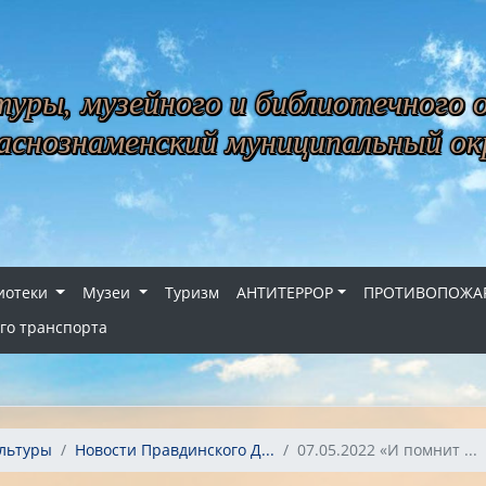
уры, музейного и библиотечного 
снознаменский муниципальный ок
иотеки
Музеи
Туризм
АНТИТЕРРОР
ПРОТИВОПОЖАР
го транспорта
льтуры
Новости Правдинского Д...
07.05.2022 «И помнит ...