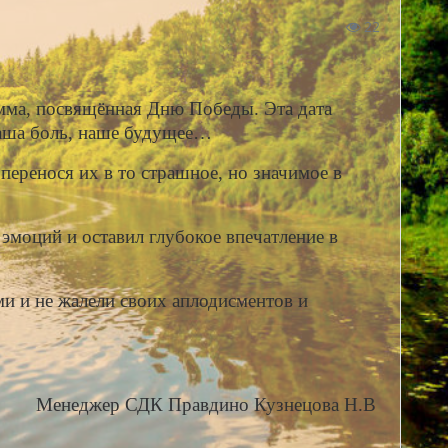
22
мма, посвящённая Дню Победы. Эта дата
наша боль, наше будущее…
перенося их в то страшное, но значимое в
моций и оставил глубокое впечатление в
и и не жалели своих аплодисментов и
Менеджер СДК Правдино Кузнецова Н.В