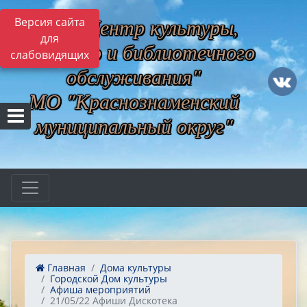
МБУ "Центр культуры,
Версия сайта
для
музейного и библиотечного
слабовидящих
обслуживания"
МО "Краснознаменский
муниципальный округ"
Главная
Дома культуры
Городской Дом культуры
Афиша мероприятий
21/05/22 Афиши Дискотека