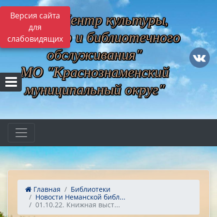
МБУ "Центр культуры,
Версия сайта
для
музейного и библиотечного
слабовидящих
обслуживания"
МО "Краснознаменский
муниципальный округ"
Главная
Библиотеки
Новости Неманской библ...
01.10.22. Книжная выст...