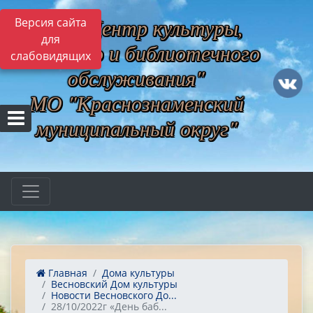
МБУ "Центр культуры,
Версия сайта
для
музейного и библиотечного
слабовидящих
обслуживания"
МО "Краснознаменский
муниципальный округ"
Главная
Дома культуры
Весновский Дом культуры
Новости Весновского До...
28/10/2022г «День баб...