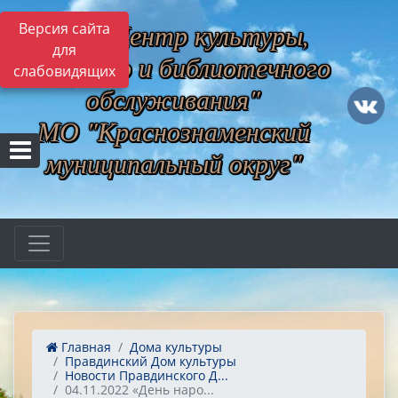
МБУ "Центр культуры,
Версия сайта
для
музейного и библиотечного
слабовидящих
обслуживания"
МО "Краснознаменский
муниципальный округ"
Главная
Дома культуры
Правдинский Дом культуры
Новости Правдинского Д...
04.11.2022 «День наро...