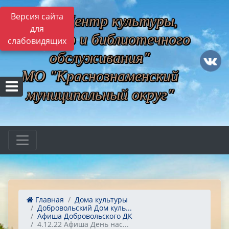
МБУ "Центр культуры,
Версия сайта
для
музейного и библиотечного
слабовидящих
обслуживания"
МО "Краснознаменский
муниципальный округ"
Главная
Дома культуры
Добровольский Дом куль...
Афиша Добровольского ДК
4.12.22 Афиша День нас...