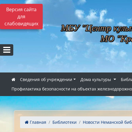
Версия сайта
для
слабовидящих
МБУ "Центр культ
МО "Кра
Сведения об учреждении
Дома культуры
Библ
Профилактика безопасности на объектах железнодорожно
Главная
Библиотеки
Новости Неманской библ