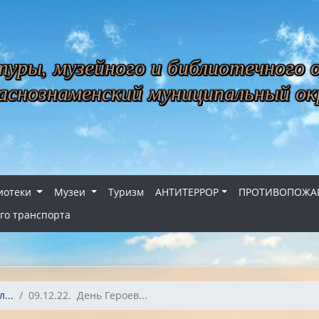
уры, музейного и библиотечного 
снознаменский муниципальный ок
иотеки
Музеи
Туризм
АНТИТЕРРОР
ПРОТИВОПОЖАР
го транспорта
...
09.12.22. День Героев...