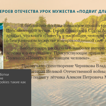
Ь ГЕРОЕВ ОТЕЧЕСТВА УРОК МУЖЕСТВА «ПОДВИГ Д
В библиотеке посёлка Неманское прошёл урок
Прославленный летчик, Герой Советского Союза А
доказал, что книга «Повесть о настоящем человеке»
о безграничном мужестве и непревзойденной силе д
Библиотекарь рассказала о наиболее интересны
летчика и о его подвиге. Присутствующие приняли 
Полевого «Повесть о настоящем человеке».
Прозвучало стихотворение Черникова Владими
полковника, ветеран Великой Отечественной войны
ботки
посвящённые подвигу лётчика Алексея Петровича 
ие
okies такие как
Библиот