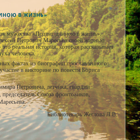
23
ЛИНОЮ В ЖИЗНЬ»
 мужества «Подвиг длиною в жизнь».
лексей Петрович Маресьев своей жизнью
 это реальная история, которая рассказывает
уха человека.
х фактах из биографии прославленного
участие в викторине по повести Бориса
ра Петровича, летчика, гвардии
, председатель Союза фронтовиков,
Маресьева.
екарь Жеглова Л.В.