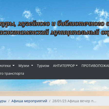
уры, музейного и библиотечного 
снознаменский муниципальный ок
иотеки
Музеи
Туризм
АНТИТЕРРОР
ПРОТИВОПОЖАР
го транспорта
туры
Афиша мероприятий
28/01/23 Афиша вечер п...