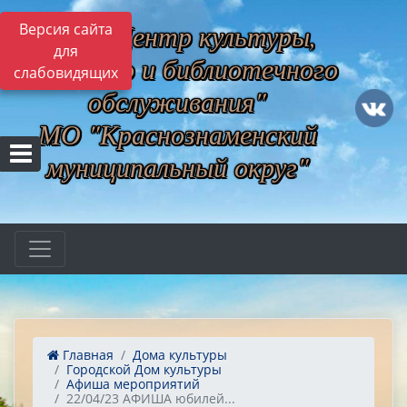
МБУ "Центр культуры,
Версия сайта
для
музейного и библиотечного
слабовидящих
обслуживания"
МО "Краснознаменский
муниципальный округ"
Главная
Дома культуры
Городской Дом культуры
Афиша мероприятий
22/04/23 АФИША юбилей...