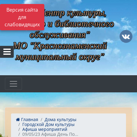
МБУ "Центр культуры,
Версия сайта
для
музейного и библиотечного
слабовидящих
обслуживания"
МО "Краснознаменский
муниципальный округ"
Главная
Дома культуры
Городской Дом культуры
Афиша мероприятий
09/05/23 Афиша День По...