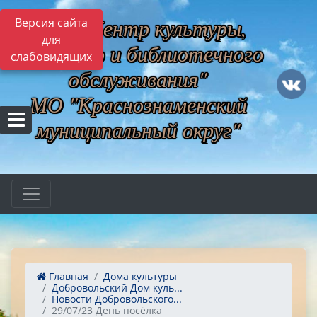
МБУ "Центр культуры,
Версия сайта
для
музейного и библиотечного
слабовидящих
обслуживания"
МО "Краснознаменский
муниципальный округ"
Главная
Дома культуры
Добровольский Дом куль...
Новости Добровольского...
29/07/23 День посёлка