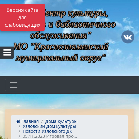
МБУ "Центр культуры,
Версия сайта
для
музейного и библиотечного
слабовидящих
обслуживания"
МО "Краснознаменский
муниципальный округ"
Главная
Дома культуры
Узловский Дом культуры
Новости Узловского ДК
05.11.2023 Игровая про...