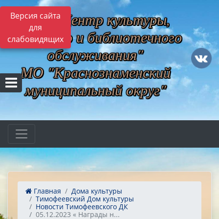
МБУ "Центр культуры,
Версия сайта
для
музейного и библиотечного
слабовидящих
обслуживания"
МО "Краснознаменский
муниципальный округ"
Главная
Дома культуры
Тимофеевский Дом культуры
Новости Тимофеевского ДК
05.12.2023 « Награды н...