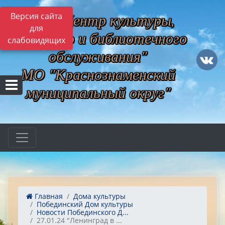
МБУ "Центр культуры,
Версия сайта
для
музейного и библиотечного
слабовидящих
обслуживания"
МО "Краснознаменский
муниципальный округ"
Главная
Дома культуры
Побединский Дом культуры
Новости Побединского Д...
27.01.24 "Ленинград в ...