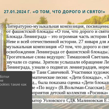
27.01.2024 Г. «О ТОМ, ЧТО ДОРОГО И СВЯТО!»
Литературно-музыкальная композиция, посвященн
от фашистской блокады «О том, что дорого и свято
Блокада Ленинграда – это огромная часть истории 
Неве и всей отечественной истории. 27 января для
музыкальная композиция «О том, что дорого и свя
освобождения Ленинграда от фашистской блокады.
Трогательные слова ведущих: Тимашовой Светлан
звучали со сцены. Зрители услышали обращение Л
Ленинграда, узнали о подвигах ленинградцев, норм
мире дневнике Тани Савичевой. Участники художе
ботки
исполнили тематические песни: «Дети блокады», 
ие
солдату» и т.д., была показана сценка «Дети блок
okies такие как
стихотворение «По воду» (В.Вольтман-Спасская).
В конце мероприятия детский коллектив «Росинка»
Культорганизатор Узловского СДК
Малиновская Е.