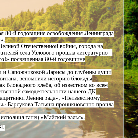
11
ая 80-й годовщине освобождения Ленинграда
».
Великой Отечественной войны, города на
 жителей села Узлового прошла литературно –
то!» посвященная 80-й годовщине
ы и Сапожниковой Ларисы до глубины души
евитана, вспомнили историю блокады
ах блокадного хлеба, об известном во всем
ственной самодеятельности нашего ДК
«Защитники Ленинграда», «Неизвестному
ады».Барсукова Татьяна проникновенно прочла
 исполнил танец «Майский вальс».
Я.