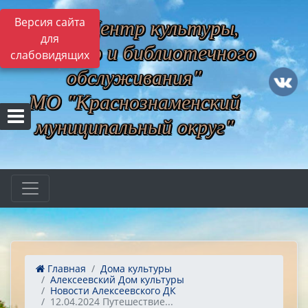
МБУ "Центр культуры,
Версия сайта
для
музейного и библиотечного
слабовидящих
обслуживания"
МО "Краснознаменский
муниципальный округ"
Главная
Дома культуры
Алексеевский Дом культуры
Новости Алексеевского ДК
12.04.2024 Путешествие...