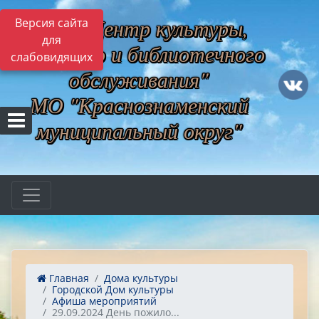
МБУ "Центр культуры,
Версия сайта
для
музейного и библиотечного
слабовидящих
обслуживания"
МО "Краснознаменский
муниципальный округ"
Главная
Дома культуры
Городской Дом культуры
Афиша мероприятий
29.09.2024 День пожило...