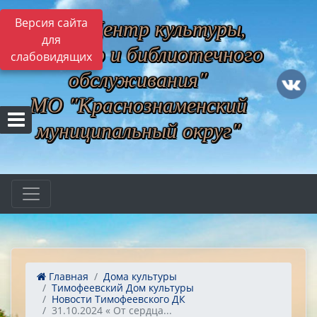
МБУ "Центр культуры,
Версия сайта
для
музейного и библиотечного
слабовидящих
обслуживания"
МО "Краснознаменский
муниципальный округ"
Главная
Дома культуры
Тимофеевский Дом культуры
Новости Тимофеевского ДК
31.10.2024 « От сердца...