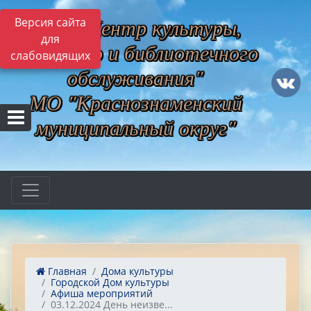
МБУ "Центр культуры,
Версия сайта
для
музейного и библиотечного
слабовидящих
обслуживания"
МО "Краснознаменский
муниципальный округ"
Главная
Дома культуры
Городской Дом культуры
Афиша мероприятий
03.12.2024 День неизве...