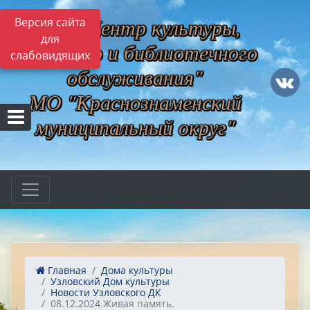
МБУ "Центр культуры,
Версия сайта
для
музейного и библиотечного
слабовидящих
обслуживания"
МО "Краснознаменский
муниципальный округ"
Главная
Дома культуры
Узловский Дом культуры
Новости Узловского ДК
08.12.2024 Живая память.