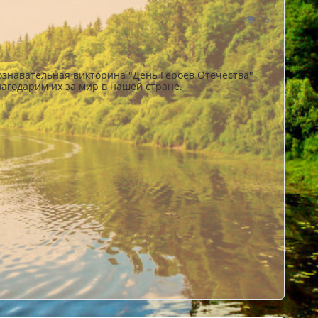
16
А
ознавательная викторина "День Героев Отечества"
агодарим их за мир в нашей стране.