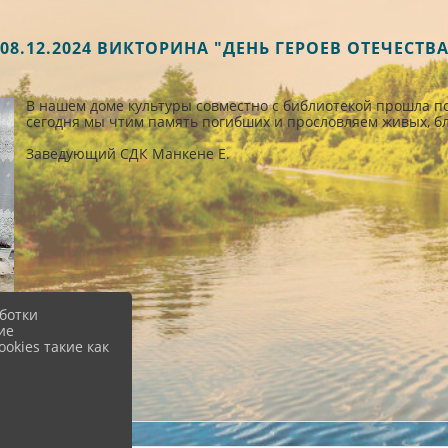
08.12.2024 ВИКТОРИНА "ДЕНЬ ГЕРОЕВ ОТЕЧЕСТВ
В нашем доме культуры совместно с библиотекой прошла п
сегодня мы чтим память погибших и прословляем живых, бл
Заведующий СДК Манкене Е.
ботки
ие
okies такие как