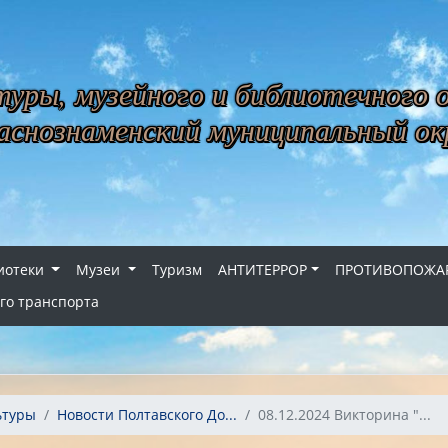
уры, музейного и библиотечного 
снознаменский муниципальный ок
иотеки
Музеи
Туризм
АНТИТЕРРОР
ПРОТИВОПОЖАР
го транспорта
ьтуры
Новости Полтавского До...
08.12.2024 Викторина "...