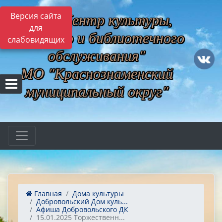
МБУ "Центр культуры,
Версия сайта
для
музейного и библиотечного
слабовидящих
обслуживания"
МО "Краснознаменский
муниципальный округ"
Главная
Дома культуры
Добровольский Дом куль...
Афиша Добровольского ДК
15.01.2025 Торжественн...