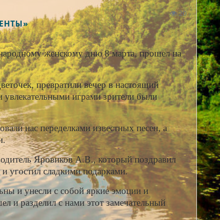
20
МЕНТЫ»
ародному женскому дню 8 марта, прошел на
еточек, превратили вечер в настоящий
 и увлекательными играми зрители были
овали нас переделками известных песен, а
и.
одитель Яровиков А.В., который поздравил
и угостил сладкими подарками.
ьны и унесли с собой яркие эмоции и
ел и разделил с нами этот замечательный