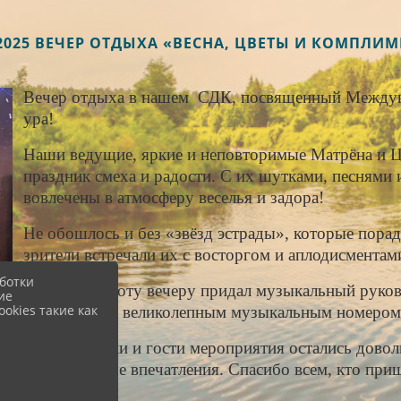
.2025 ВЕЧЕР ОТДЫХА «ВЕСНА, ЦВЕТЫ И КОМПЛИ
Вечер отдыха в нашем СДК, посвященный Междун
ура!
Наши ведущие, яркие и неповторимые Матрёна и Цв
праздник смеха и радости. С их шутками, песнями
вовлечены в атмосферу веселья и задора!
Не обошлось и без «звёзд эстрады», которые порад
зрители встречали их с восторгом и аплодисментам
ботки
Особую теплоту вечеру придал музыкальный руков
ие
okies такие как
всех женщин великолепным музыкальным номером 
Все участники и гости мероприятия остались довол
незабываемые впечатления. Спасибо всем, кто приш
вечер!