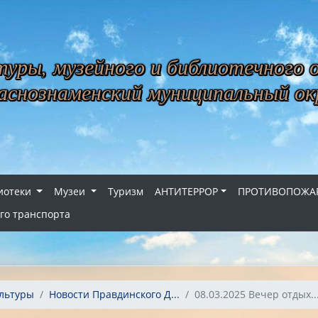
уры, музейного и библиотечного 
снознаменский муниципальный ок
иотеки
Музеи
Туризм
АНТИТЕРРОР
ПРОТИВОПОЖАР
го транспорта
льтуры
Новости Правдинского Д...
08.03.2025 Вечер отдых..