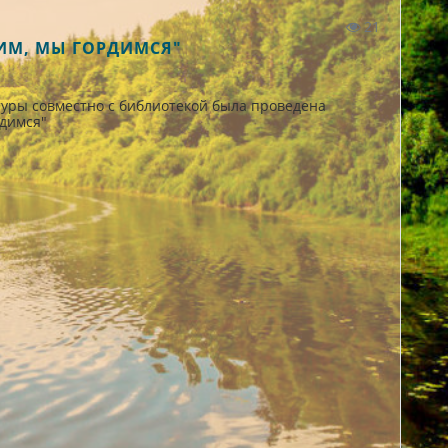
21
ИМ, МЫ ГОРДИМСЯ"
туры совместно с библиотекой была проведена
димся"