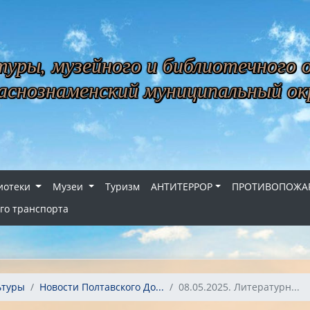
уры, музейного и библиотечного 
снознаменский муниципальный ок
иотеки
Музеи
Туризм
АНТИТЕРРОР
ПРОТИВОПОЖАР
го транспорта
ьтуры
Новости Полтавского До...
08.05.2025. Литературн...