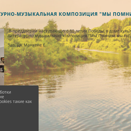
ЕРАТУРНО-МУЗЫКАЛЬНАЯ КОМПОЗИЦИЯ "МЫ ПОМН
В преддверии наступающего 80 летия Победы, в доме куль
литературно музыкальная композиция "Мы Помним, мы гор
Зав. ДК Манкене Е.
ботки
ие
okies такие как