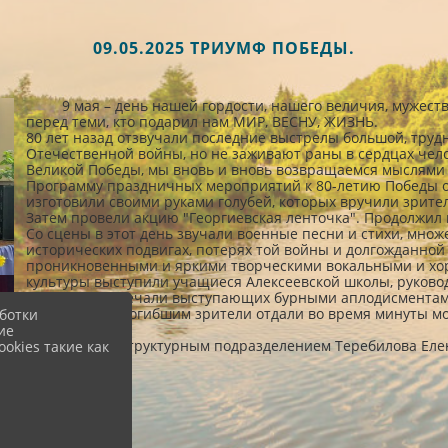
09.05.2025 ТРИУМФ ПОБЕДЫ.
9 мая – день нашей гордости, нашего величия, мужества
перед теми, кто подарил нам МИР, ВЕСНУ, ЖИЗНЬ.
80 лет назад отзвучали последние выстрелы большой, труд
Отечественной войны, но не заживают раны в сердцах чел
Великой Победы, мы вновь и вновь возвращаемся мыслями в
Программу праздничных мероприятий к 80-летию Победы от
изготовили своими руками голубей, которых вручили зрите
Затем провели акцию "Георгиевская ленточка". Продолжил
Со сцены в этот день звучали военные песни и стихи, мно
исторических подвигах, потерях той войны и долгожданной
проникновенными и яркими творческими вокальными и хо
культуры выступили учащиеся Алексеевской школы, руково
концерта встречали выступающих бурными аплодисментам
Дань памяти погибшим зрители отдали во время минуты м
ботки
ие
Заведующий структурным подразделением Теребилова Еле
okies такие как