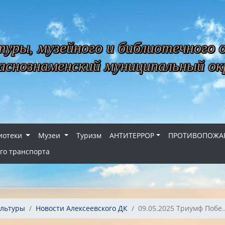
уры, музейного и библиотечного 
снознаменский муниципальный ок
иотеки
Музеи
Туризм
АНТИТЕРРОР
ПРОТИВОПОЖАР
го транспорта
ультуры
Новости Алексеевского ДК
09.05.2025 Триумф Побе..