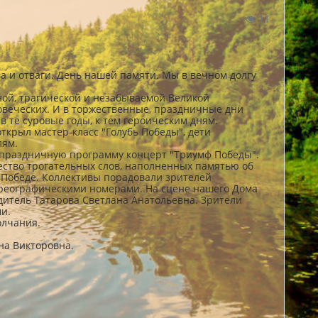
11
 и отваги. День нашей памяти. Мы в вечном долгу
ной, трагической и незабываемой Великой
овеческих. И в торжественные, праздничные дни
 те суровые годы, к тем героическим дням.
крыл мастер-класс "Голубь Победы", дети
лям.
 праздничную программу концерт "Триумф Победы".
жество трогательных слов, наполненных памятью об
 Победе. Коллективы порадовали зрителей
реографическими номерами. На сцене нашего Дома
дитель Татарова Светлана Анатольевна. Зрители
и.
олчания.
на Викторовна.