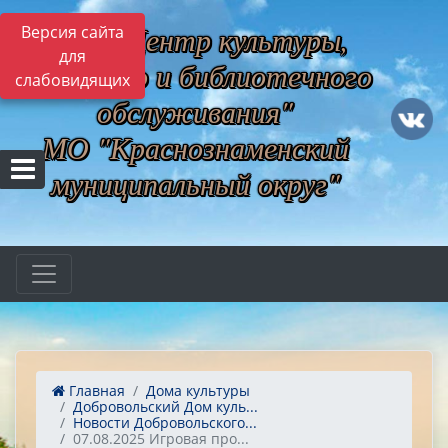
МБУ "Центр культуры,
Версия сайта
для
музейного и библиотечного
слабовидящих
обслуживания"
МО "Краснознаменский
муниципальный округ"
Главная
Дома культуры
Добровольский Дом куль...
Новости Добровольского...
07.08.2025 Игровая про...