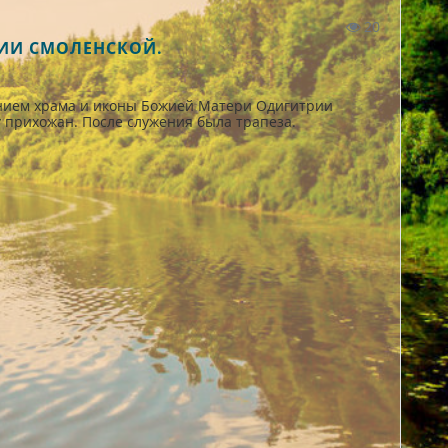
20
РИИ СМОЛЕНСКОЙ.
ением храма и иконы Божией Матери Одигитрии
 прихожан. После служения была трапеза.