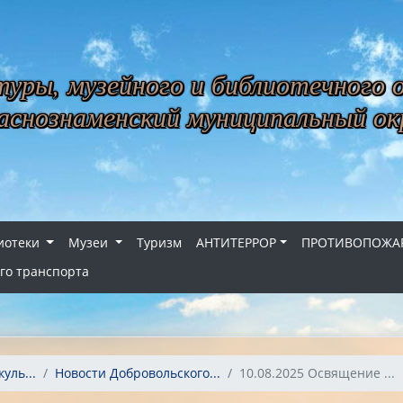
уры, музейного и библиотечного 
снознаменский муниципальный ок
иотеки
Музеи
Туризм
АНТИТЕРРОР
ПРОТИВОПОЖАР
го транспорта
уль...
Новости Добровольского...
10.08.2025 Освящение ...