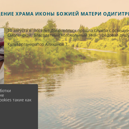
ЯЩЕНИЕ ХРАМА ИКОНЫ БОЖИЕЙ МАТЕРИ ОДИГИТ
10 августа в поселке Добровольск прошла служба с освещ
Смоленской! Благодатный колокольный звон , радовал душу
Культорганизатор Алиханов Т.
ботки
ие
okies такие как