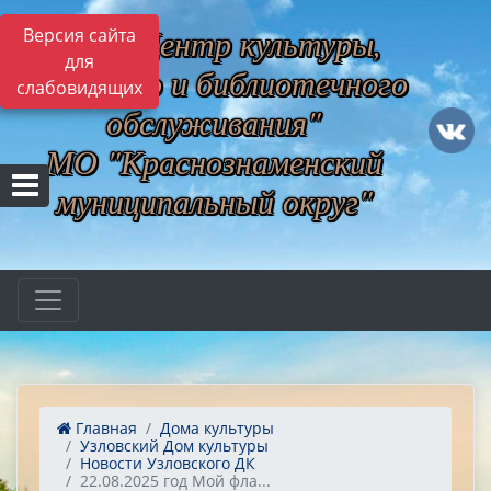
МБУ "Центр культуры,
Версия сайта
для
музейного и библиотечного
слабовидящих
обслуживания"
МО "Краснознаменский
муниципальный округ"
Главная
Дома культуры
Узловский Дом культуры
Новости Узловского ДК
22.08.2025 год Мой фла...