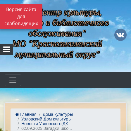
МБУ "Центр культуры,
Версия сайта
для
музейного и библиотечного
слабовидящих
обслуживания"
МО "Краснознаменский
муниципальный округ"
Главная
Дома культуры
Узловский Дом культуры
Новости Узловского ДК
02.09.2025 Загадки шко...