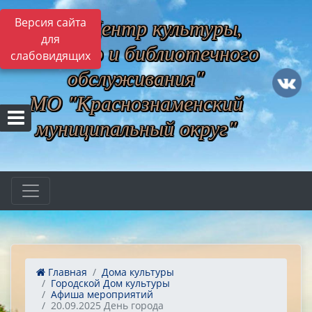
МБУ "Центр культуры,
Версия сайта
для
музейного и библиотечного
слабовидящих
обслуживания"
МО "Краснознаменский
муниципальный округ"
Главная
Дома культуры
Городской Дом культуры
Афиша мероприятий
20.09.2025 День города