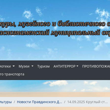
уры, музейного и библиотечного 
снознаменский муниципальный ок
иотеки
Музеи
Туризм
АНТИТЕРРОР
ПРОТИВОПОЖАР
го транспорта
льтуры
Новости Правдинского Д...
14.09.2025 Круглый ст...