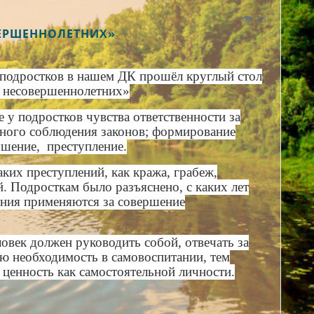
18
ВЕРШЕННОЛЕТНИХ»
 подростков в нашем ДК прошёл круглый стол
ь несовершеннолетних»
у подростков чувства ответственности за
ьного соблюдения законов; формирование
ушение, преступление.
ких преступлений, как кража, грабеж,
. Подросткам было разъяснено, с каких лет
зания применяются за совершение
ловек должен руководить собой, отвечать за
ю необходимость в самовоспитании, тем
 ценность как самостоятельной личности.