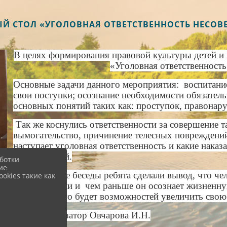
ГЛЫЙ СТОЛ «УГОЛОВНАЯ ОТВЕТСТВЕННОСТЬ НЕСО
В целях формирования правовой культуры детей и
«Уголовная ответственност
Основные задачи данного мероприятия: воспитание 
свои поступки; осознание необходимости обязател
основных понятий таких как: проступок, правонар
Так же коснулись ответственности за совершение та
вымогательство, причинение телесных повреждений
наступает уголовная ответственность и какие нака
преступлений.
ботки
ие
В завершение беседы ребята сделали вывод, что че
okies такие как
свои поступки и чем раньше он осознает жизненну
больше у него будет возможностей увеличить свою
Культорганизатор Овчарова И.Н.