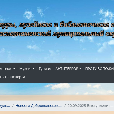
уры, музейного и библиотечного 
снознаменский муниципальный ок
иотеки
Музеи
Туризм
АНТИТЕРРОР
ПРОТИВОПОЖАР
го транспорта
уль...
Новости Добровольского...
20.09.2025 Выступление...