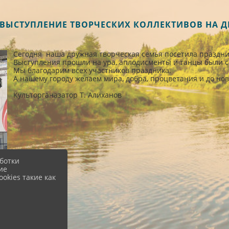
5 ВЫСТУПЛЕНИЕ ТВОРЧЕСКИХ КОЛЛЕКТИВОВ НА 
Сегодня наша дружная творческая семья посетила праздни
Выступления прошли на ура, аплодисменты и танцы были с
Мы благодарим всех участников праздника.
А нашему городу желаем мира, добра, процветания и до нов
Культорганазатор Т. Алиханов
ботки
ие
okies такие как