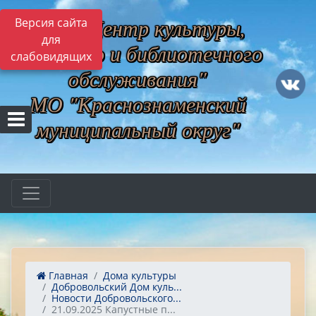
МБУ "Центр культуры,
Версия сайта
для
музейного и библиотечного
слабовидящих
обслуживания"
МО "Краснознаменский
муниципальный округ"
Главная
Дома культуры
Добровольский Дом куль...
Новости Добровольского...
21.09.2025 Капустные п...