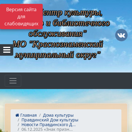
МБУ "Центр культуры,
Версия сайта
для
музейного и библиотечного
слабовидящих
обслуживания"
МО "Краснознаменский
муниципальный округ"
Главная
Дома культуры
Правдинский Дом культуры
Новости Правдинского Д...
06.12.2025 «Знак призн...