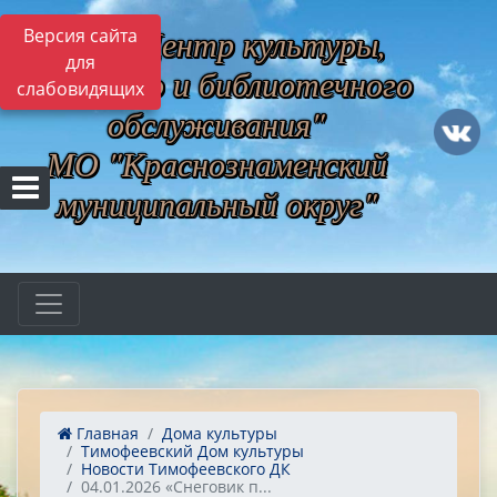
МБУ "Центр культуры,
Версия сайта
для
музейного и библиотечного
слабовидящих
обслуживания"
МО "Краснознаменский
муниципальный округ"
Главная
Дома культуры
Тимофеевский Дом культуры
Новости Тимофеевского ДК
04.01.2026 «Снеговик п...