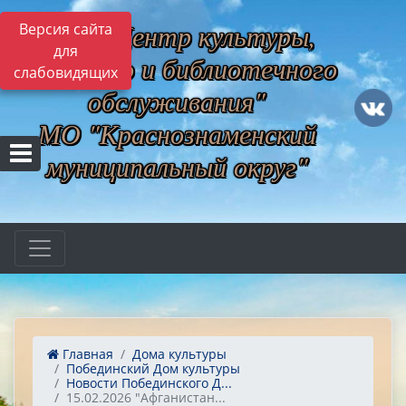
МБУ "Центр культуры,
Версия сайта
для
музейного и библиотечного
слабовидящих
обслуживания"
МО "Краснознаменский
муниципальный округ"
Главная
Дома культуры
Побединский Дом культуры
Новости Побединского Д...
15.02.2026 "Афганистан...