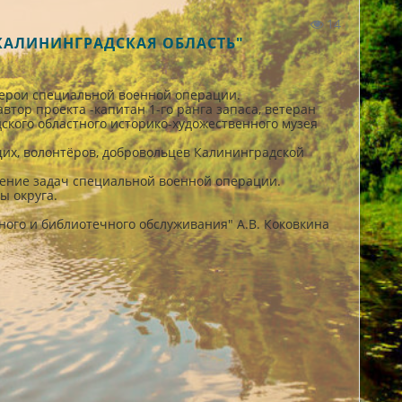
14
 КАЛИНИНГРАДСКАЯ ОБЛАСТЬ"
Герои специальной военной операции.
тор проекта -капитан 1-го ранга запаса, ветеран
ского областного историко-художественного музея
щих, волонтёров, добровольцев Калининградской
нение задач специальной военной операции.
ы округа.
ного и библиотечного обслуживания" А.В. Коковкина