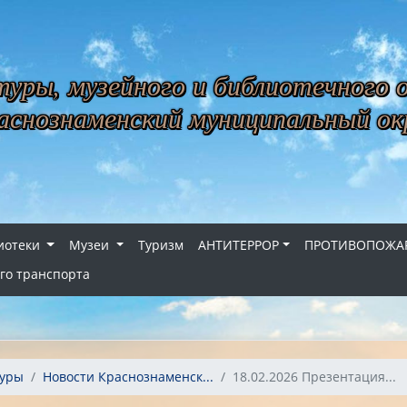
уры, музейного и библиотечного 
снознаменский муниципальный ок
иотеки
Музеи
Туризм
АНТИТЕРРОР
ПРОТИВОПОЖАР
го транспорта
туры
Новости Краснознаменск...
18.02.2026 Презентация...