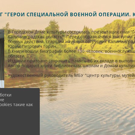
НИГ "ГЕРОИ СПЕЦИАЛЬНОЙ ВОЕННОЙ ОПЕРАЦИИ.
В Городском Доме культуры состоялась презентация книг "
Калининградская область". Перед собравшимися выступил ав
боевых действий, старший научный сотрудник Калининград
Юрий Петрович Горин.
В книги вошли биографии более 130 человек: военнослужа
области.
Издание призвано сохранить память об их вкладе в выпол
Автор подарил книги библиотекам, школам и Домам культур
Художественный руководитель МБУ "Центр культуры, музей
ботки
ие
okies такие как