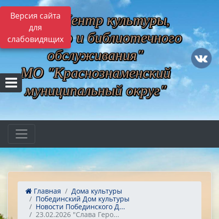
МБУ "Центр культуры,
Версия сайта
для
музейного и библиотечного
слабовидящих
обслуживания"
МО "Краснознаменский
муниципальный округ"
Главная
Дома культуры
Побединский Дом культуры
Новости Побединского Д...
23.02.2026 "Слава Геро...