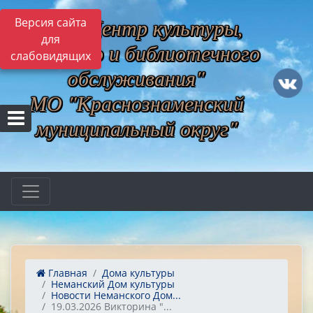
МБУ "Центр культуры,
Версия сайта
для
музейного и библиотечного
слабовидящих
обслуживания"
МО "Краснознаменский
муниципальный округ"
Главная
Дома культуры
Неманский Дом культуры
Новости Неманского Дом...
19.03.2026 Викторина "...