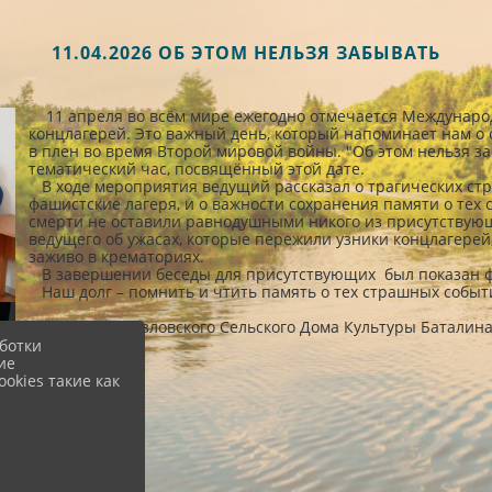
11.04.2026 ОБ ЭТОМ НЕЛЬЗЯ ЗАБЫВАТЬ
11 апреля во всём мире ежегодно отмечается Междунаро
концлагерей. Это важный день, который напоминает нам о
в плен во время Второй мировой войны. "Об этом нельзя за
тематический час, посвящённый этой дате.
В ходе мероприятия ведущий рассказал о трагических стр
фашистские лагеря, и о важности сохранения памяти о тех
смерти не оставили равнодушными никого из присутствующ
ведущего об ужасах, которые пережили узники концлагере
заживо в крематориях.
В завершении беседы для присутствующих был показан ф
Наш долг – помнить и чтить память о тех страшных событ
Заведующий Узловского Сельского Дома Культуры Баталин
ботки
ие
okies такие как