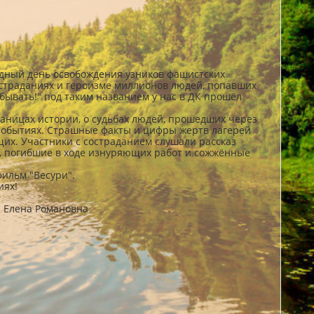
дный день освобождения узников фашистских
 страданиях и героизме миллионов людей, попавших
бывать!" под таким названием у нас в ДК прошёл
аницах истории, о судьбах людей, прошедших через
 событиях. Страшные факты и цифры жертв лагерей
их. Участники с состраданием слушали рассказ
й, погибшие в ходе изнуряющих работ и сожжённые
ильм "Весури".
иях!
а Елена Романовна