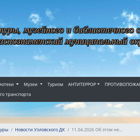
уры, музейного и библиотечного 
снознаменский муниципальный ок
иотеки
Музеи
Туризм
АНТИТЕРРОР
ПРОТИВОПОЖАР
го транспорта
туры
Новости Узловского ДК
11.04.2026 Об этом не...