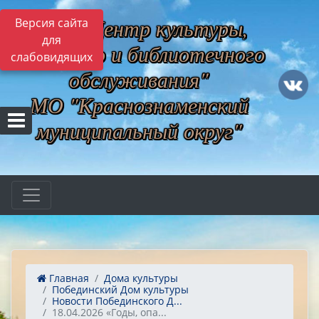
МБУ "Центр культуры,
Версия сайта
для
музейного и библиотечного
слабовидящих
обслуживания"
МО "Краснознаменский
муниципальный округ"
Главная
Дома культуры
Побединский Дом культуры
Новости Побединского Д...
18.04.2026 «Годы, опа...