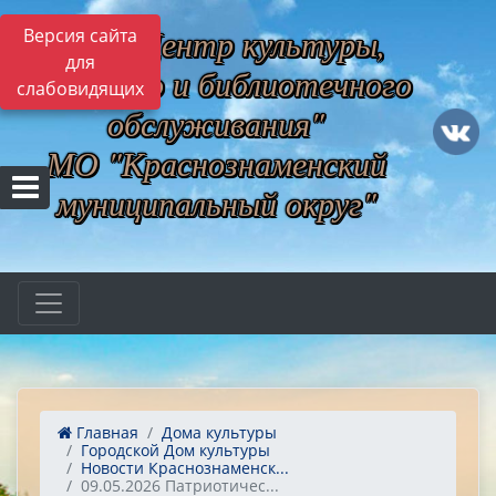
МБУ "Центр культуры,
Версия сайта
для
музейного и библиотечного
слабовидящих
обслуживания"
МО "Краснознаменский
муниципальный округ"
Главная
Дома культуры
Городской Дом культуры
Новости Краснознаменск...
09.05.2026 Патриотичес...