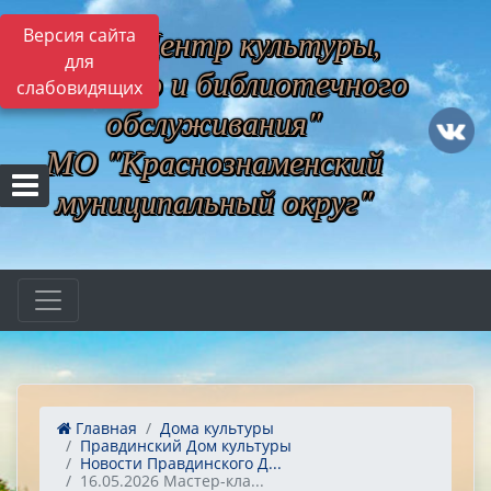
МБУ "Центр культуры,
Версия сайта
для
музейного и библиотечного
слабовидящих
обслуживания"
МО "Краснознаменский
муниципальный округ"
Главная
Дома культуры
Правдинский Дом культуры
Новости Правдинского Д...
16.05.2026 Мастер-кла...