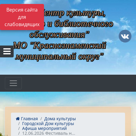
МБУ "Центр культуры,
Версия сайта
для
музейного и библиотечного
слабовидящих
обслуживания"
МО "Краснознаменский
муниципальный округ"
Главная
Дома культуры
Городской Дом культуры
Афиша мероприятий
12.06.2026 Фестиваль н...