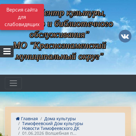
МБУ "Центр культуры,
Версия сайта
для
музейного и библиотечного
слабовидящих
обслуживания"
МО "Краснознаменский
муниципальный округ"
Главная
Дома культуры
Тимофеевский Дом культуры
Новости Тимофеевского ДК
01.06.2026 Волшебная п...