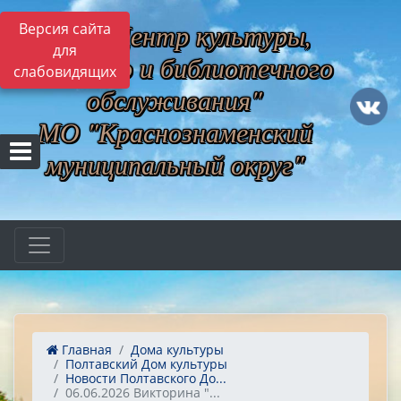
МБУ "Центр культуры,
Версия сайта
для
музейного и библиотечного
слабовидящих
обслуживания"
МО "Краснознаменский
муниципальный округ"
Главная
Дома культуры
Полтавский Дом культуры
Новости Полтавского До...
06.06.2026 Викторина "...