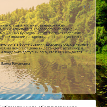
13
чимую акцию «Жизнь без наркотиков»,
мании и пропаганды здорового образа жизни.
ационных буклетов. В этих памятках содержалась
губном влиянии на здоровье и социальную жизнь
ую роль в формировании здорового образа жизни и
. Они помогают донести до каждого, что выбор в
и поддержка доступны всем, кто в них нуждается.
а Елена Романовна