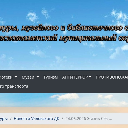
уры, музейного и библиотечного 
снознаменский муниципальный ок
иотеки
Музеи
Туризм
АНТИТЕРРОР
ПРОТИВОПОЖАР
го транспорта
туры
Новости Узловского ДК
24.06.2026 Жизнь без ...