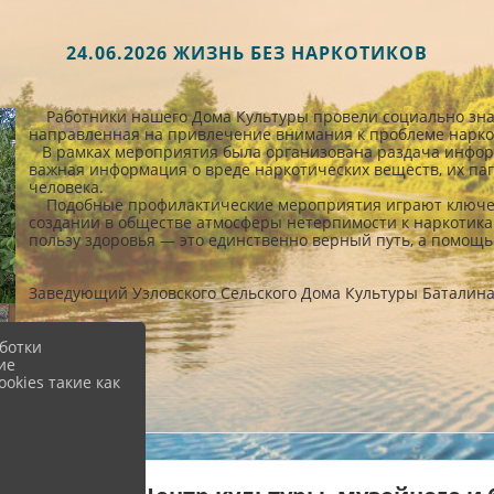
24.06.2026 ЖИЗНЬ БЕЗ НАРКОТИКОВ
Работники нашего Дома Культуры провели социально зна
направленная на привлечение внимания к проблеме нарко
В рамках мероприятия была организована раздача информ
важная информация о вреде наркотических веществ, их па
человека.
Подобные профилактические мероприятия играют ключев
создании в обществе атмосферы нетерпимости к наркотикам
пользу здоровья — это единственно верный путь, а помощь 
Заведующий Узловского Сельского Дома Культуры Баталин
ботки
ие
okies такие как