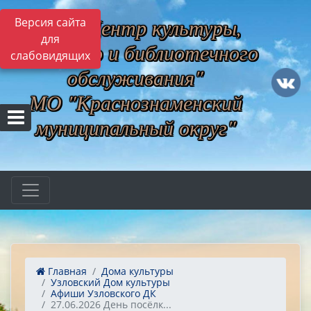
МБУ "Центр культуры,
Версия сайта
для
музейного и библиотечного
слабовидящих
обслуживания"
МО "Краснознаменский
муниципальный округ"
Главная
Дома культуры
Узловский Дом культуры
Афиши Узловского ДК
27.06.2026 День посёлк...