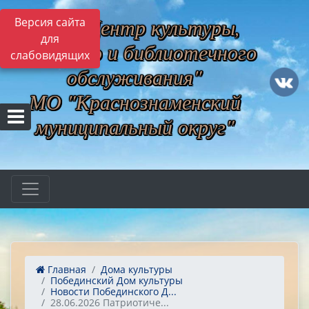
МБУ "Центр культуры,
Версия сайта
для
музейного и библиотечного
слабовидящих
обслуживания"
МО "Краснознаменский
муниципальный округ"
Главная
Дома культуры
Побединский Дом культуры
Новости Побединского Д...
28.06.2026 Патриотиче...